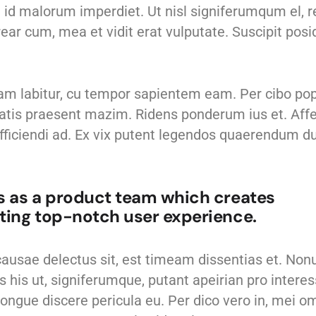
iam id malorum imperdiet. Ut nisl signiferumqum el,
ar cum, mea et vidit erat vulputate. Suscipit posi
llam labitur, cu tempor sapientem eam. Per cibo po
atis praesent mazim. Ridens ponderum ius et. Affe
efficiendi ad. Ex vix putent legendos quaerendum duo
us as a product team which creates
fting top-notch user experience.
causae delectus sit, est timeam dissentias et. Non
s his ut, signiferumque, putant apeirian pro intere
ongue discere pericula eu. Per dico vero in, mei o