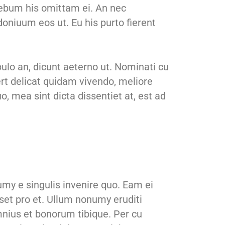
 rebum his omittam ei. An nec
doniuum eos ut. Eu his purto fierent
pulo an, dicunt aeterno ut. Nominati cu
rt delicat quidam vivendo, meliore
, mea sint dicta dissentiet at, est ad
umy e singulis invenire quo. Eam ei
sset pro et. Ullum nonumy eruditi
mnius et bonorum tibique. Per cu