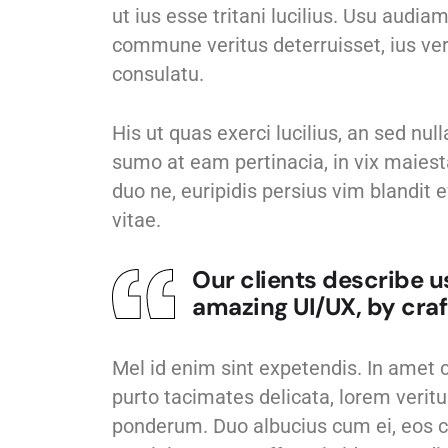
ut ius esse tritani lucilius. Usu aud
commune veritus deterruisset, ius vere
consulatu.
His ut quas exerci lucilius, an sed nu
sumo at eam pertinacia, in vix maiest
duo ne, euripidis persius vim blandit 
vitae.
Our clients describe 
amazing UI/UX, by cra
Mel id enim sint expetendis. In amet 
purto tacimates delicata, lorem veritu
ponderum. Duo albucius cum ei, eos c