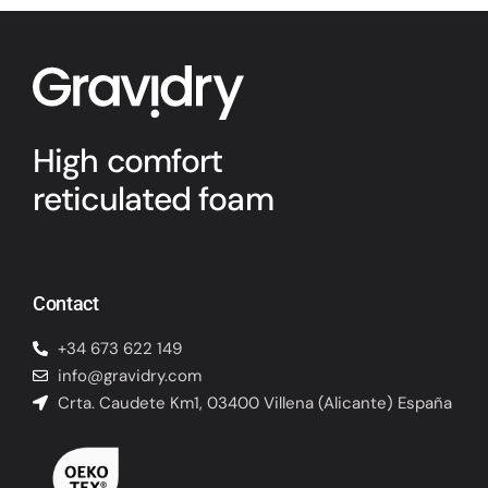
High comfort
reticulated foam
Contact
+34 673 622 149
info@gravidry.com
Crta. Caudete Km1, 03400 Villena (Alicante) España